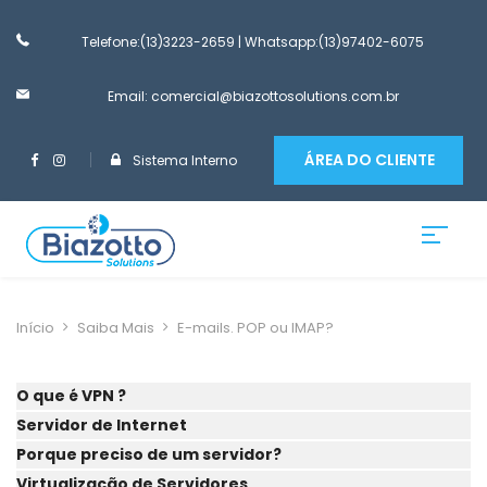
Telefone:(13)3223-2659
| Whatsapp:(13)97402-6075
Email: comercial@biazottosolutions.com.br
ÁREA DO CLIENTE
Sistema Interno
Início
Saiba Mais
E-mails. POP ou IMAP?
O que é VPN ?
Servidor de Internet
Porque preciso de um servidor?
Virtualização de Servidores