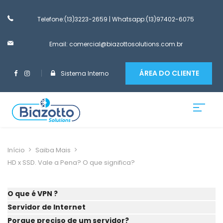
Telefone:(13)3223-2659
| Whatsapp:(13)97402-6075
Email: comercial@biazottosolutions.com.br
ÁREA DO CLIENTE
Sistema Interno
Início
Saiba Mais
HD x SSD. Vale a Pena? O que significa?
O que é VPN ?
Servidor de Internet
Porque preciso de um servidor?